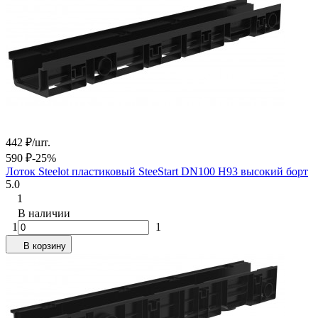
442
₽
/
шт.
590
₽
-25%
Лоток Steelot пластиковый SteeStart DN100 H93 высокий борт
5.0
1
В наличии
1
1
В корзину