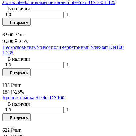
Лоток Steelot полимербетонный SteeStart DN100 H125
В наличии
1
1
В корзину
6 900
₽
/
шт.
9 200
₽
-25%
Пескоуловитель Steelot полимербетонный SteeStart DN100
H335
В наличии
1
1
В корзину
138
₽
/
шт.
184
₽
-25%
Крепеж планка Steelot DN100
В наличии
1
1
В корзину
622
₽
/
шт.