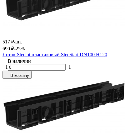
517
₽
/
шт.
690
₽
-25%
Лоток Steelot пластиковый SteeStart DN100 H120
В наличии
1
1
В корзину