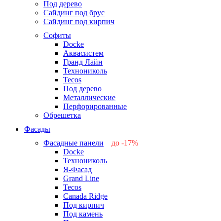
Под дерево
Сайдинг под брус
Сайдинг под кирпич
Софиты
Docke
Аквасистем
Гранд Лайн
Технониколь
Tecos
Под дерево
Металлические
Перфорированные
Обрешетка
Фасады
Фасадные панели
до -17%
Docke
-17%
Технониколь
-12%
Я-Фасад
-5%
Grand Line
-5%
Tecos
Canada Ridge
Под кирпич
Под камень