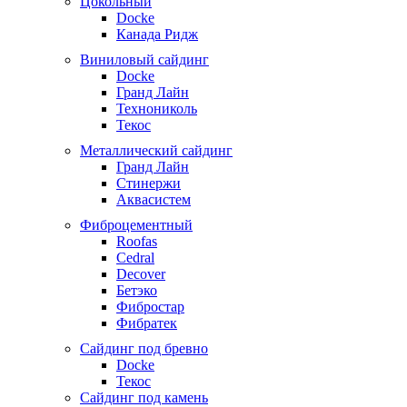
Цокольный
Docke
Канада Ридж
Виниловый сайдинг
Docke
Гранд Лайн
Технониколь
Текос
Металлический сайдинг
Гранд Лайн
Стинержи
Аквасистем
Фиброцементный
Roofas
Cedral
Decover
Бетэко
Фибростар
Фибратек
Сайдинг под бревно
Docke
Текос
Сайдинг под камень