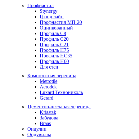
Профнастил
Stynergy
Гранд лайн
Профнастил МП-20
Оцинкованный
Профиль С8
Профиль С20
Профиль С21
Профиль Н75
Профиль НС35
Профиль Н60
Для стен
Композитная черепица
Metrotile
Aerodek
Luxard Технониколь
Gerard
Цементно-песчаная черепица
Kriastak
Забудова
Braas
Ондулин
Ондувилла