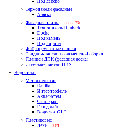
Под дерево
Термопанели фасадные
Аляска
Фасадная плитка
до -27%
Технониколь Hauberk
-26%
Docke
-27%
Под камень
Под кирпич
Фиброцементные панели
Сэндвич-панели поэлементной сборки
Планкен ДПК (фасадная доска)
Стеновые панели ПВХ
Водостоки
Металлические
Ranilla
Интерпрофиль
Аквасистем
Стинержи
Гранд лайн
Водосток GLC
Пластиковые
Деке
Хит