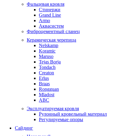
Фальцевая кровля
Стинержи
Grand Line
Armo
Аквасистем
Фиброцементный сланец
Керамическая черепица
Nelskamp
Koramic
Maruso
Tejas Borja
Tondach
Creaton
Erlus
Braas
Rongguan
Mladost
ABC
Эксплуатируемая кровля
Рулонный кровельный материал
Регулируемые опоры
Сайдинг