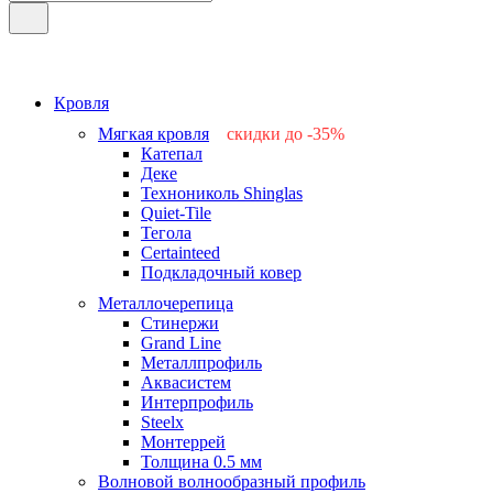
Кровля
Мягкая кровля
скидки до -35%
Катепал
-15%
Деке
-25%
Технониколь Shinglas
-35%
Quiet-Tile
-15%
Тегола
-15%
Certainteed
Подкладочный ковер
Металлочерепица
Стинержи
Grand Line
Металлпрофиль
Аквасистем
Интерпрофиль
Steelx
Монтеррей
Толщина 0.5 мм
Волновой волнообразный профиль