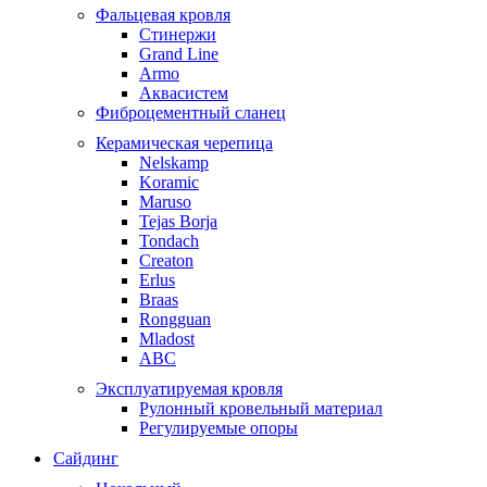
Фальцевая кровля
Стинержи
Grand Line
Armo
Аквасистем
Фиброцементный сланец
Керамическая черепица
Nelskamp
Koramic
Maruso
Tejas Borja
Tondach
Creaton
Erlus
Braas
Rongguan
Mladost
ABC
Эксплуатируемая кровля
Рулонный кровельный материал
Регулируемые опоры
Сайдинг