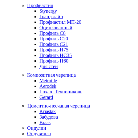
Профнастил
Stynergy
Гранд лайн
Профнастил МП-20
Оцинкованный
Профиль С8
Профиль С20
Профиль С21
Профиль Н75
Профиль НС35
Профиль Н60
Для стен
Композитная черепица
Metrotile
Aerodek
Luxard Технониколь
Gerard
Цементно-песчаная черепица
Kriastak
Забудова
Braas
Ондулин
Ондувилла