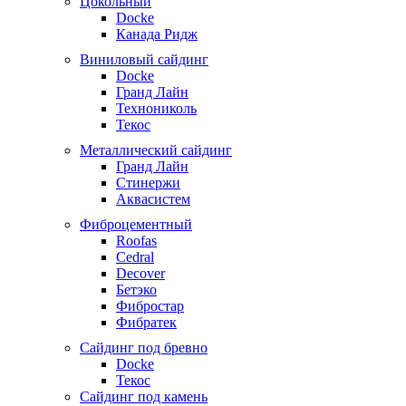
Цокольный
Docke
Канада Ридж
Виниловый сайдинг
Docke
Гранд Лайн
Технониколь
Текос
Металлический сайдинг
Гранд Лайн
Стинержи
Аквасистем
Фиброцементный
Roofas
Cedral
Decover
Бетэко
Фибростар
Фибратек
Сайдинг под бревно
Docke
Текос
Сайдинг под камень