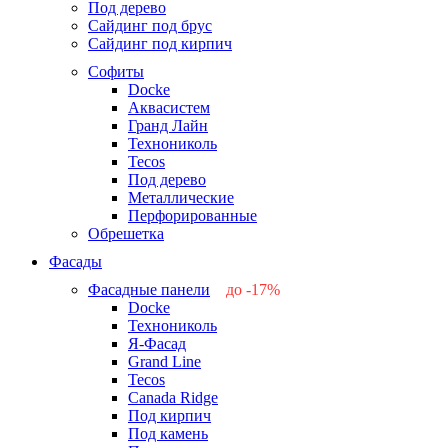
Под дерево
Сайдинг под брус
Сайдинг под кирпич
Софиты
Docke
Аквасистем
Гранд Лайн
Технониколь
Tecos
Под дерево
Металлические
Перфорированные
Обрешетка
Фасады
Фасадные панели
до -17%
Docke
-17%
Технониколь
-12%
Я-Фасад
-5%
Grand Line
-5%
Tecos
Canada Ridge
Под кирпич
Под камень