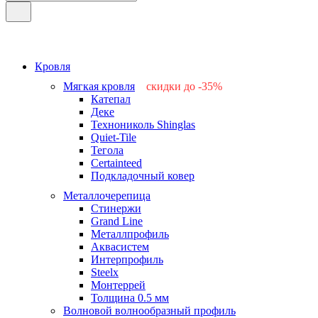
Кровля
Мягкая кровля
скидки до -35%
Катепал
-15%
Деке
-25%
Технониколь Shinglas
-35%
Quiet-Tile
-15%
Тегола
-15%
Certainteed
Подкладочный ковер
Металлочерепица
Стинержи
Grand Line
Металлпрофиль
Аквасистем
Интерпрофиль
Steelx
Монтеррей
Толщина 0.5 мм
Волновой волнообразный профиль