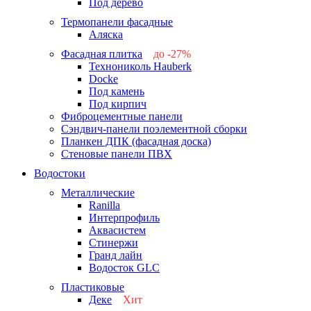
Под дерево
Термопанели фасадные
Аляска
Фасадная плитка
до -27%
Технониколь Hauberk
-26%
Docke
-27%
Под камень
Под кирпич
Фиброцементные панели
Сэндвич-панели поэлементной сборки
Планкен ДПК (фасадная доска)
Стеновые панели ПВХ
Водостоки
Металлические
Ranilla
Интерпрофиль
Аквасистем
Стинержи
Гранд лайн
Водосток GLC
Пластиковые
Деке
Хит