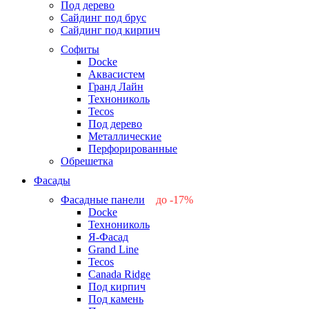
Под дерево
Сайдинг под брус
Сайдинг под кирпич
Софиты
Docke
Аквасистем
Гранд Лайн
Технониколь
Tecos
Под дерево
Металлические
Перфорированные
Обрешетка
Фасады
Фасадные панели
до -17%
Docke
-17%
Технониколь
-12%
Я-Фасад
-5%
Grand Line
-5%
Tecos
Canada Ridge
Под кирпич
Под камень