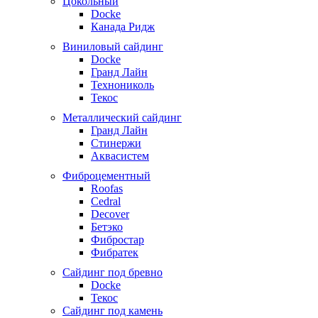
Цокольный
Docke
Канада Ридж
Виниловый сайдинг
Docke
Гранд Лайн
Технониколь
Текос
Металлический сайдинг
Гранд Лайн
Стинержи
Аквасистем
Фиброцементный
Roofas
Cedral
Decover
Бетэко
Фибростар
Фибратек
Сайдинг под бревно
Docke
Текос
Сайдинг под камень