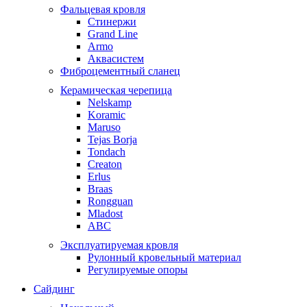
Фальцевая кровля
Стинержи
Grand Line
Armo
Аквасистем
Фиброцементный сланец
Керамическая черепица
Nelskamp
Koramic
Maruso
Tejas Borja
Tondach
Creaton
Erlus
Braas
Rongguan
Mladost
ABC
Эксплуатируемая кровля
Рулонный кровельный материал
Регулируемые опоры
Сайдинг