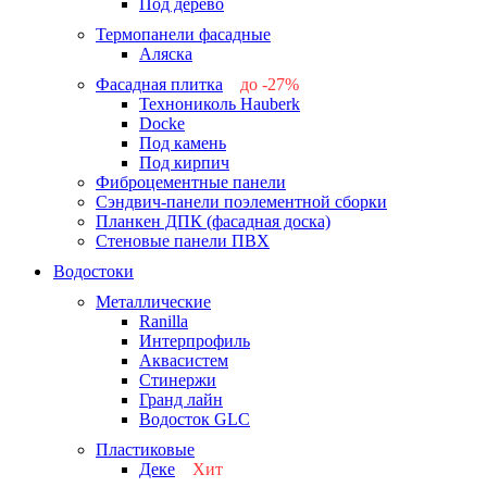
Под дерево
Термопанели фасадные
Аляска
Фасадная плитка
до -27%
Технониколь Hauberk
-26%
Docke
-27%
Под камень
Под кирпич
Фиброцементные панели
Сэндвич-панели поэлементной сборки
Планкен ДПК (фасадная доска)
Стеновые панели ПВХ
Водостоки
Металлические
Ranilla
Интерпрофиль
Аквасистем
Стинержи
Гранд лайн
Водосток GLC
Пластиковые
Деке
Хит