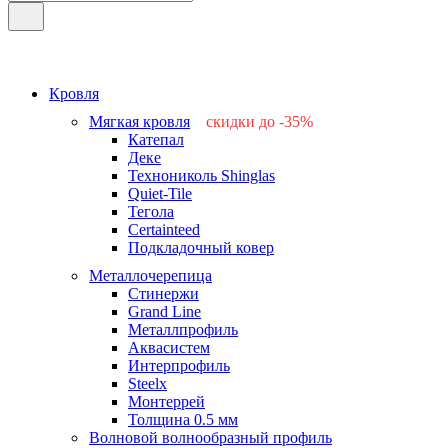
Кровля
Мягкая кровля
скидки до -35%
Катепал
-15%
Деке
-25%
Технониколь Shinglas
-35%
Quiet-Tile
-15%
Тегола
-15%
Certainteed
Подкладочный ковер
Металлочерепица
Стинержи
Grand Line
Металлпрофиль
Аквасистем
Интерпрофиль
Steelx
Монтеррей
Толщина 0.5 мм
Волновой волнообразный профиль