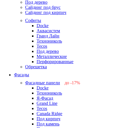
Под дерево
Сайдинг под брус
Сайдинг под кирпич
Софиты
Docke
Аквасистем
Гранд Лайн
Технониколь
Tecos
Под дерево
Металлические
Перфорированные
Обрешетка
Фасады
Фасадные панели
до -17%
Docke
-17%
Технониколь
-12%
Я-Фасад
-5%
Grand Line
-5%
Tecos
Canada Ridge
Под кирпич
Под камень