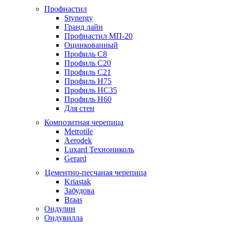
Профнастил
Stynergy
Гранд лайн
Профнастил МП-20
Оцинкованный
Профиль С8
Профиль С20
Профиль С21
Профиль Н75
Профиль НС35
Профиль Н60
Для стен
Композитная черепица
Metrotile
Aerodek
Luxard Технониколь
Gerard
Цементно-песчаная черепица
Kriastak
Забудова
Braas
Ондулин
Ондувилла