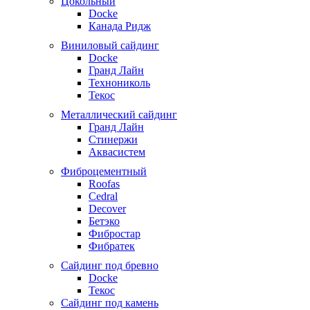
Цокольный
Docke
Канада Ридж
Виниловый сайдинг
Docke
Гранд Лайн
Технониколь
Текос
Металлический сайдинг
Гранд Лайн
Стинержи
Аквасистем
Фиброцементный
Roofas
Cedral
Decover
Бетэко
Фибростар
Фибратек
Сайдинг под бревно
Docke
Текос
Сайдинг под камень