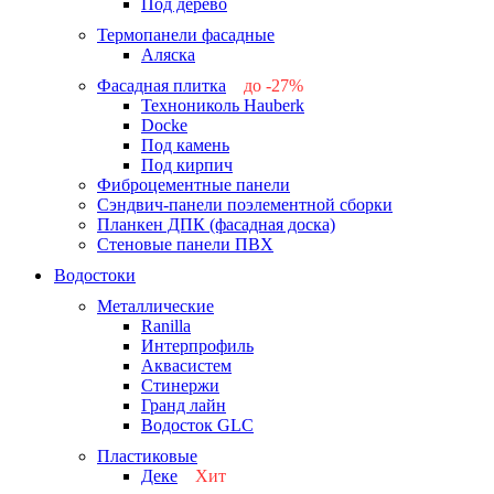
Под дерево
Термопанели фасадные
Аляска
Фасадная плитка
до -27%
Технониколь Hauberk
-26%
Docke
-27%
Под камень
Под кирпич
Фиброцементные панели
Сэндвич-панели поэлементной сборки
Планкен ДПК (фасадная доска)
Стеновые панели ПВХ
Водостоки
Металлические
Ranilla
Интерпрофиль
Аквасистем
Стинержи
Гранд лайн
Водосток GLC
Пластиковые
Деке
Хит