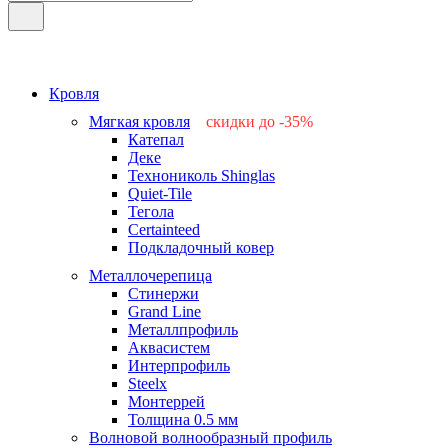
Кровля
Мягкая кровля
скидки до -35%
Катепал
-15%
Деке
-25%
Технониколь Shinglas
-35%
Quiet-Tile
-15%
Тегола
-15%
Certainteed
Подкладочный ковер
Металлочерепица
Стинержи
Grand Line
Металлпрофиль
Аквасистем
Интерпрофиль
Steelx
Монтеррей
Толщина 0.5 мм
Волновой волнообразный профиль