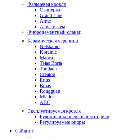
Фальцевая кровля
Стинержи
Grand Line
Armo
Аквасистем
Фиброцементный сланец
Керамическая черепица
Nelskamp
Koramic
Maruso
Tejas Borja
Tondach
Creaton
Erlus
Braas
Rongguan
Mladost
ABC
Эксплуатируемая кровля
Рулонный кровельный материал
Регулируемые опоры
Сайдинг