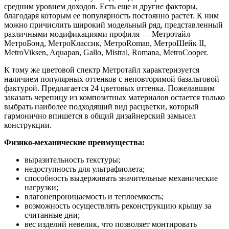
средним уровнем доходов. Есть еще и другие факторы,
благодаря которым ее популярность постоянно растет. К ним
можно причислить широкий модельный ряд, представленный
различными модификациями профиля — Метротайл
МетроБонд, МетроКлассик, МетроRoman, МетроШейк II,
MetroViksen, Aquapan, Gallo, Mistral, Romana, MetroCooper.
К тому же цветовой спектр Метротайл характеризуется
наличием популярных оттенков с неповторимой базальтовой
фактурой. Предлагается 24 цветовых оттенка. Пожелавшим
заказать черепицу из композитных материалов остается только
выбрать наиболее подходящий вид расцветки, который
гармонично впишется в общий дизайнерский замысел
конструкции.
Физико-механические преимущества:
выразительность текстуры;
недоступность для ультрафиолета;
способность выдерживать значительные механические
нагрузки;
влагонепроницаемость и теплоемкость;
возможность осуществлять реконструкцию крышу за
считанные дни;
вес изделий невелик, что позволяет монтировать