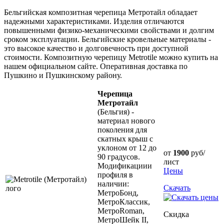
Бельгийская композитная черепица Метротайл обладает
надежными характеристиками. Изделия отличаются
повышенными физико-механическими свойствами и долгим
сроком эксплуатации. Бельгийские кровельные материалы -
это высокое качество и долговечность при доступной
стоимости. Композитную черепицу Metrotile можно купить на
нашем официальном сайте. Оперативная доставка по
Пушкино и Пушкинскому району.
Черепица
Метротайл
(Бельгия) -
материал нового
поколения для
скатных крыш с
уклоном от 12 до
от
1900
руб/
90 градусов.
лист
Модификациии
Цены
профиля в
наличии:
Скачать
МетроБонд,
МетроКлассик,
МетроRoman,
Скидка
МетроШейк II,