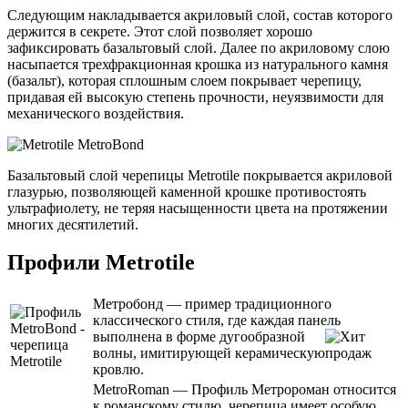
Следующим накладывается акриловый слой, состав которого
держится в секрете. Этот слой позволяет хорошо
зафиксировать базальтовый слой. Далее по акриловому слою
насыпается трехфракционная крошка из натурального камня
(базальт), которая сплошным слоем покрывает черепицу,
придавая ей высокую степень прочности, неуязвимости для
механического воздействия.
Базальтовый слой черепицы Metrotile покрывается акриловой
глазурью, позволяющей каменной крошке противостоять
ультрафиолету, не теряя насыщенности цвета на протяжении
многих десятилетий.
Профили Metrotile
Метробонд — пример традиционного
классического стиля, где каждая панель
выполнена в форме дугообразной
волны, имитирующей керамическую
кровлю.
MetroRoman — Профиль Метророман относится
к романскому стилю, черепица имеет особую