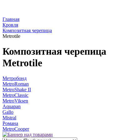
Главная
Кровля
Композитная черепица
Metrotile
Композитная черепица
Metrotile
Метробонд
MetroRoman
MetroShake II
MetroClassic
MetroViksen
Aquapan
Gallo
Mistral
Романа
MetroCooper