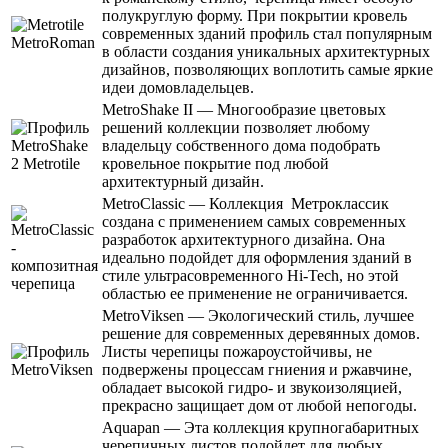
полукруглую форму. При покрытии кровель
современных зданий профиль стал популярным
в области создания уникальных архитектурных
дизайнов, позволяющих воплотить самые яркие
идеи домовладельцев.
MetroShake II — Многообразие цветовых
решений коллекции позволяет любому
владельцу собственного дома подобрать
кровельное покрытие под любой
архитектурный дизайн.
MetroClassic — Коллекция Метроклассик
создана с применением самых современных
разработок архитектурного дизайна. Она
идеально подойдет для оформления зданий в
стиле ультрасовременного Hi-Tech, но этой
областью ее применение не ограничивается.
MetroViksen — Экологический стиль, лучшее
решение для современных деревянных домов.
Листы черепицы пожароустойчивы, не
подвержены процессам гниения и ржавчине,
обладает высокой гидро- и звукоизоляцией,
прекрасно защищает дом от любой непогоды.
Aquapan — Эта коллекция крупногабаритных
черепичных листов подойдет для любых