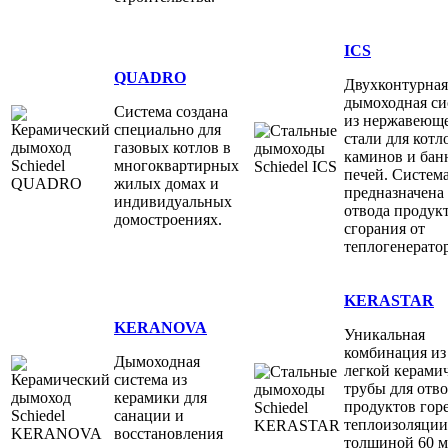
ICS
QUADRO
Двухконтурная
дымоходная си
Система создана
из нержавеющ
специально для
стали для котл
газовых котлов в
каминов и бан
многоквартирных
печей. Систем
жилых домах и
предназначена
индивидуальных
отвода продук
домостроениях.
сгорания от
теплогенерато
KERASTAR
KERANOVA
Уникальная
комбинация из
Дымоходная
легкой керами
система из
трубы для отв
керамики для
продуктов гор
санации и
теплоизоляции
восстановления
толщиной 60 м