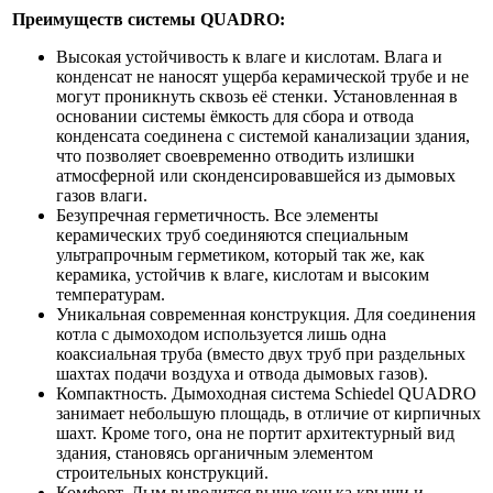
Преимуществ системы QUADRO:
Высокая устойчивость к влаге и кислотам. Влага и
конденсат не наносят ущерба керамической трубе и не
могут проникнуть сквозь её стенки. Установленная в
основании системы ёмкость для сбора и отвода
конденсата соединена с системой канализации здания,
что позволяет своевременно отводить излишки
атмосферной или сконденсировавшейся из дымовых
газов влаги.
Безупречная герметичность. Все элементы
керамических труб соединяются специальным
ультрапрочным герметиком, который так же, как
керамика, устойчив к влаге, кислотам и высоким
температурам.
Уникальная современная конструкция. Для соединения
котла с дымоходом используется лишь одна
коаксиальная труба (вместо двух труб при раздельных
шахтах подачи воздуха и отвода дымовых газов).
Компактность. Дымоходная система Schiedel QUADRO
занимает небольшую площадь, в отличие от кирпичных
шахт. Кроме того, она не портит архитектурный вид
здания, становясь органичным элементом
строительных конструкций.
Комфорт. Дым выводится выше конька крыши и