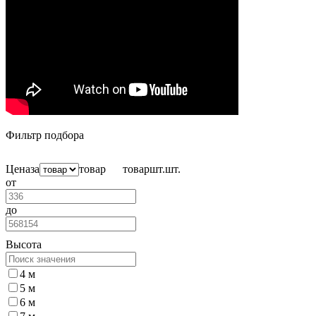
Фильтр подбора
Цена
за
товар
товар
шт.
шт.
от
до
Высота
4 м
5 м
6 м