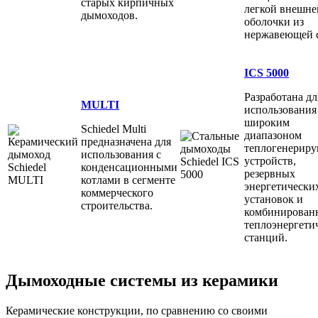
старых кирпичных
легкой внешне
дымоходов.
оболочки из
нержавеющей с
ICS 5000
Разработана дл
MULTI
использования
широким
Schiedel Multi
диапазоном
предназначена для
теплогенерир
использования с
устройств,
конденсационными
резервных
котлами в сегменте
энергетически
коммерческого
установок и
строительства.
комбинирован
теплоэнергети
станций.
Дымоходные системы из керамики
Керамические конструкции, по сравнению со своими