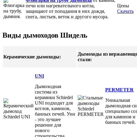
Флюгарки на трубу дымохода
от камина,
печи или нагревательного котла,
Цены
защищают от попадания в них дождя,
Скачать
снега, листьев, веток и другого мусора.
Виды дымоходов Шидель
Дымоходы из нержавеющ
Керамические дымоходы:
стали:
UNI
Дымоходная
PERMETER
система из
керамики Schiedel
Уникальная
UNI подходит для
дымоходная си
котлов, каминов,
специально со
банных печей. Уни
для каминов и
- это лучшее
банных печей.
решение для
нового
строительства.