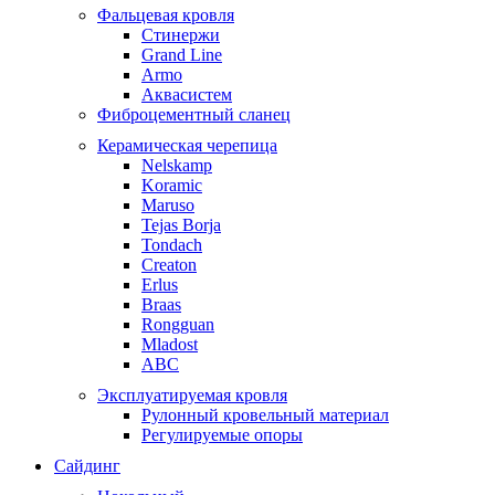
Фальцевая кровля
Стинержи
Grand Line
Armo
Аквасистем
Фиброцементный сланец
Керамическая черепица
Nelskamp
Koramic
Maruso
Tejas Borja
Tondach
Creaton
Erlus
Braas
Rongguan
Mladost
ABC
Эксплуатируемая кровля
Рулонный кровельный материал
Регулируемые опоры
Сайдинг