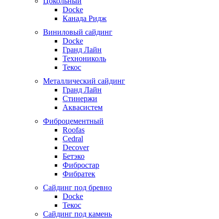
Цокольный
Docke
Канада Ридж
Виниловый сайдинг
Docke
Гранд Лайн
Технониколь
Текос
Металлический сайдинг
Гранд Лайн
Стинержи
Аквасистем
Фиброцементный
Roofas
Cedral
Decover
Бетэко
Фибростар
Фибратек
Сайдинг под бревно
Docke
Текос
Сайдинг под камень