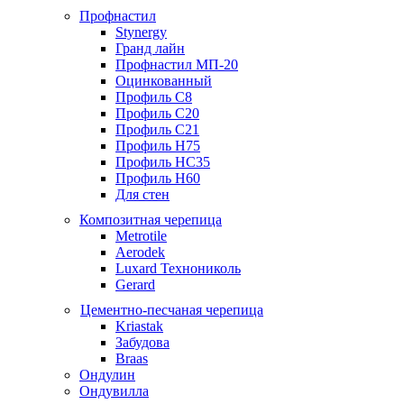
Профнастил
Stynergy
Гранд лайн
Профнастил МП-20
Оцинкованный
Профиль С8
Профиль С20
Профиль С21
Профиль Н75
Профиль НС35
Профиль Н60
Для стен
Композитная черепица
Metrotile
Aerodek
Luxard Технониколь
Gerard
Цементно-песчаная черепица
Kriastak
Забудова
Braas
Ондулин
Ондувилла