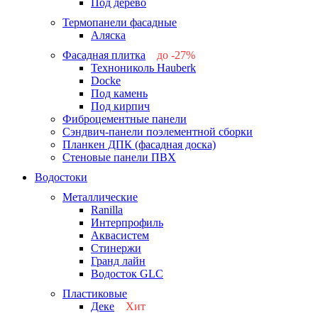
Под дерево
Термопанели фасадные
Аляска
Фасадная плитка
до -27%
Технониколь Hauberk
-26%
Docke
-27%
Под камень
Под кирпич
Фиброцементные панели
Сэндвич-панели поэлементной сборки
Планкен ДПК (фасадная доска)
Стеновые панели ПВХ
Водостоки
Металлические
Ranilla
Интерпрофиль
Аквасистем
Стинержи
Гранд лайн
Водосток GLC
Пластиковые
Деке
Хит