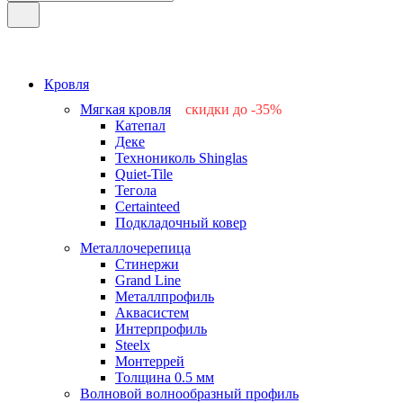
Кровля
Мягкая кровля
скидки до -35%
Катепал
-15%
Деке
-25%
Технониколь Shinglas
-35%
Quiet-Tile
-15%
Тегола
-15%
Certainteed
Подкладочный ковер
Металлочерепица
Стинержи
Grand Line
Металлпрофиль
Аквасистем
Интерпрофиль
Steelx
Монтеррей
Толщина 0.5 мм
Волновой волнообразный профиль