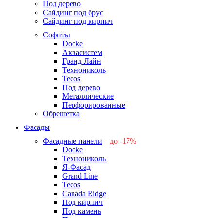
Под дерево
Сайдинг под брус
Сайдинг под кирпич
Софиты
Docke
Аквасистем
Гранд Лайн
Технониколь
Tecos
Под дерево
Металлические
Перфорированные
Обрешетка
Фасады
Фасадные панели
до -17%
Docke
-17%
Технониколь
-12%
Я-Фасад
-5%
Grand Line
-5%
Tecos
Canada Ridge
Под кирпич
Под камень