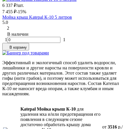
6 337
₽
/
шт.
7 455
₽
-15%
Мойка крыш Katepal К-10 5 литров
5.0
2
В наличии
1
1
В корзину
Эффективный и экологичный способ удалить водоросли,
лишайники и другие наросты на поверхности кровли и
других различных материалов. Этот состав также удаляет
гифы (нити грабов), и поэтому может использоваться для
предотвращения возникновения наростов. Состав Катепал
К-10 не наносит вреда опорам, а также клумбам и иным
насаждениям.
Katepal Мойка крыш К-10
для
удаления мха и/или предотвращения его
появления в следующем сезоне
достаточно обработать крышу дома
от
3516
р./