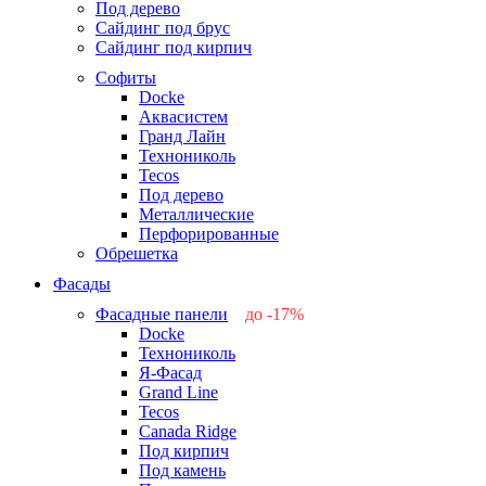
Под дерево
Сайдинг под брус
Сайдинг под кирпич
Софиты
Docke
Аквасистем
Гранд Лайн
Технониколь
Tecos
Под дерево
Металлические
Перфорированные
Обрешетка
Фасады
Фасадные панели
до -17%
Docke
-17%
Технониколь
-12%
Я-Фасад
-5%
Grand Line
-5%
Tecos
Canada Ridge
Под кирпич
Под камень