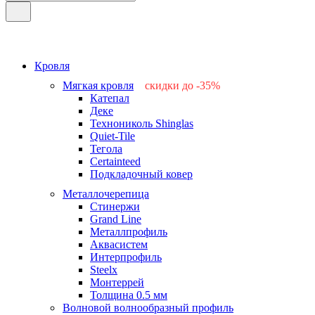
Кровля
Мягкая кровля
скидки до -35%
Катепал
-15%
Деке
-25%
Технониколь Shinglas
-35%
Quiet-Tile
-15%
Тегола
-15%
Certainteed
Подкладочный ковер
Металлочерепица
Стинержи
Grand Line
Металлпрофиль
Аквасистем
Интерпрофиль
Steelx
Монтеррей
Толщина 0.5 мм
Волновой волнообразный профиль