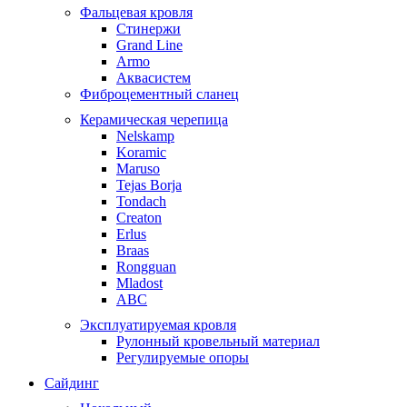
Фальцевая кровля
Стинержи
Grand Line
Armo
Аквасистем
Фиброцементный сланец
Керамическая черепица
Nelskamp
Koramic
Maruso
Tejas Borja
Tondach
Creaton
Erlus
Braas
Rongguan
Mladost
ABC
Эксплуатируемая кровля
Рулонный кровельный материал
Регулируемые опоры
Сайдинг