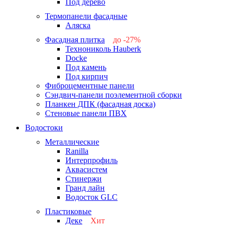
Под дерево
Термопанели фасадные
Аляска
Фасадная плитка
до -27%
Технониколь Hauberk
-26%
Docke
-27%
Под камень
Под кирпич
Фиброцементные панели
Сэндвич-панели поэлементной сборки
Планкен ДПК (фасадная доска)
Стеновые панели ПВХ
Водостоки
Металлические
Ranilla
Интерпрофиль
Аквасистем
Стинержи
Гранд лайн
Водосток GLC
Пластиковые
Деке
Хит