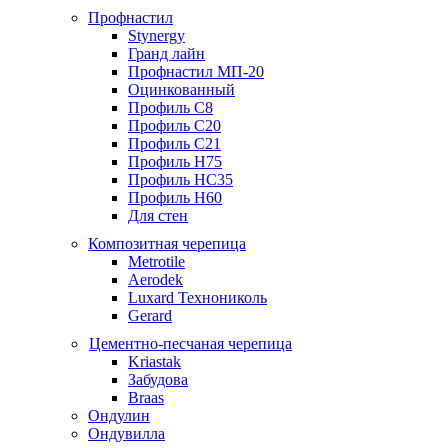
Профнастил
Stynergy
Гранд лайн
Профнастил МП-20
Оцинкованный
Профиль С8
Профиль С20
Профиль С21
Профиль Н75
Профиль НС35
Профиль Н60
Для стен
Композитная черепица
Metrotile
Aerodek
Luxard Технониколь
Gerard
Цементно-песчаная черепица
Kriastak
Забудова
Braas
Ондулин
Ондувилла