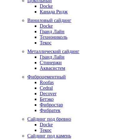
Цокольный
Docke
Канада Ридж
Виниловый сайдинг
Docke
Гранд Лайн
Технониколь
Текос
Металлический сайдинг
Гранд Лайн
Стинержи
Аквасистем
Фиброцементный
Roofas
Cedral
Decover
Бетэко
Фибростар
Фибратек
Сайдинг под бревно
Docke
Текос
Сайдинг под камень