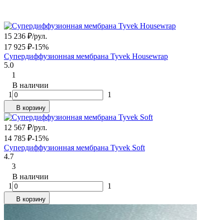
15 236
₽
/
рул.
17 925
₽
-15%
Супердиффузионная мембрана Tyvek Housewrap
5.0
1
В наличии
1
1
В корзину
12 567
₽
/
рул.
14 785
₽
-15%
Супердиффузионная мембрана Tyvek Soft
4.7
3
В наличии
1
1
В корзину