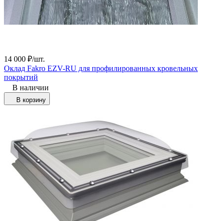
14 000
₽
/
шт.
Оклад Fakro EZV-RU для профилированных кровельных
покрытий
В наличии
В корзину