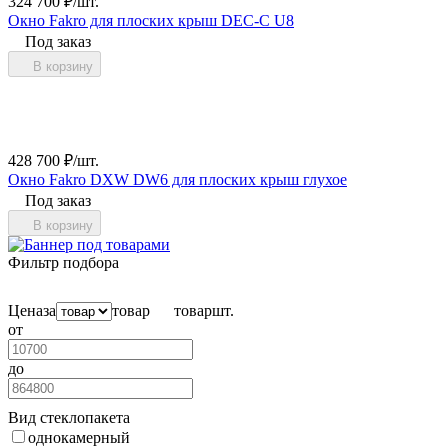
324 700
₽
/
шт.
Окно Fakro для плоских крыш DEC-C U8
Под заказ
В корзину
428 700
₽
/
шт.
Окно Fakro DXW DW6 для плоских крыш глухое
Под заказ
В корзину
Фильтр подбора
Цена
за
товар
товар
шт.
от
до
Вид стеклопакета
однокамерный