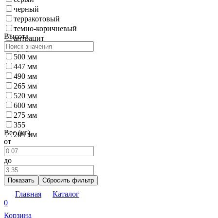
черный
терракотовый
темно-коричневый
Высота
антрацит
графит
500 мм
447 мм
490 мм
265 мм
520 мм
600 мм
275 мм
355
Вес (кг)
204 мм
от
до
Показать
Сбросить фильтр
Главная
Каталог
0
Корзина