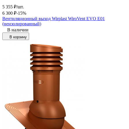
5 355
₽
/
шт.
6 300
₽
-15%
Вентиляционный выход Wirplast WiroVent EVO Е01
(неизолированный)
В наличии
В корзину