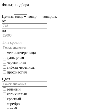
Фильтр подбора
Цена
за
товар
товар
шт.
от
до
Тип кровли
металлочерепица
фальцевая
черепичная
гибкая черепица
профнастил
Цвет
зеленый
коричневый
красный
серебро
серый