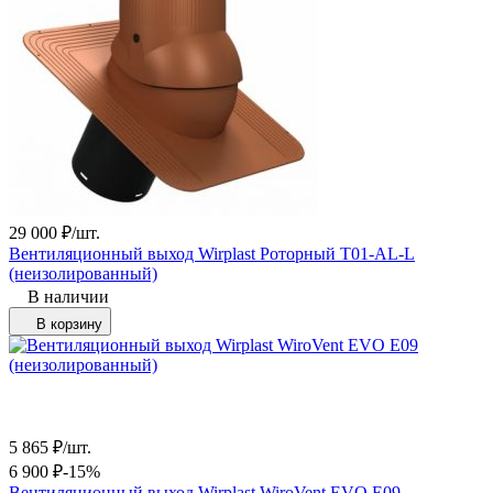
29 000
₽
/
шт.
Вентиляционный выход Wirplast Роторный T01-AL-L
(неизолированный)
В наличии
В корзину
5 865
₽
/
шт.
6 900
₽
-15%
Вентиляционный выход Wirplast WiroVent EVO Е09