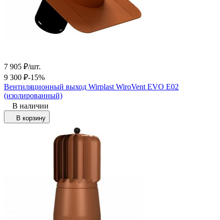
7 905
₽
/
шт.
9 300
₽
-15%
Вентиляционный выход Wirplast WiroVent EVO Е02
(изолированный)
В наличии
В корзину